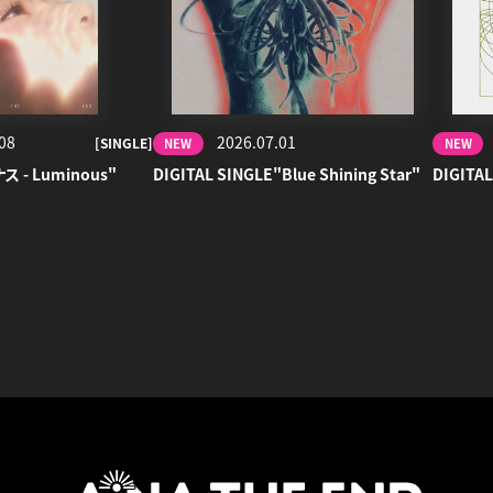
08
2026.07.01
[SINGLE]
NEW
NEW
ナス - Luminous"
DIGITAL SINGLE"Blue Shining Star"
DIGITAL