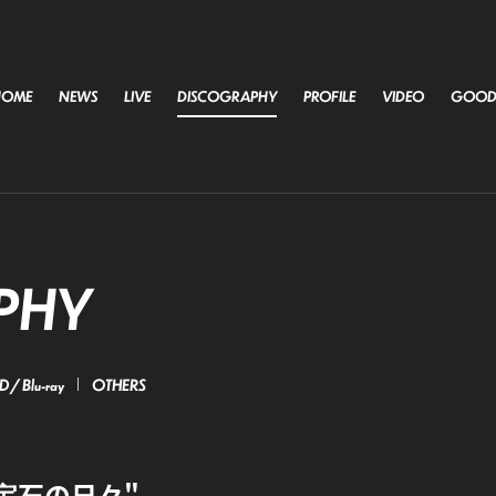
HOME
NEWS
LIVE
DISCOGRAPHY
PROFILE
VIDEO
GOOD
PHY
 / Blu-ray
OTHERS
E "宝石の日々"