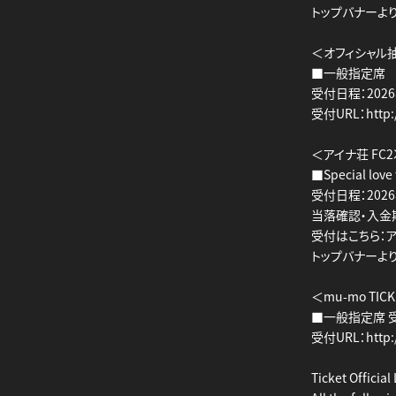
トップバナーよ
＜オフィシャル
■一般指定席
受付日程：2026年
受付URL：http://
＜アイナ荘 FC
■Special lov
受付日程：2026年
当落確認・入金期間
受付はこちら：アイナ荘
トップバナーよ
＜mu-mo TI
■一般指定席 受付
受付URL：http://
Ticket Official