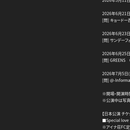
2026年5月11日(月
2026年6月21
[問] キョードー西
2026年6月23
[問] サンデーフォ
2026年6月25日
[問] GREENS 
2026年7月5日(
[問] @-Informa
※開場・開演時
※公演中は写真
【日本公演 チケ
■Special love
※アイナ荘FC定