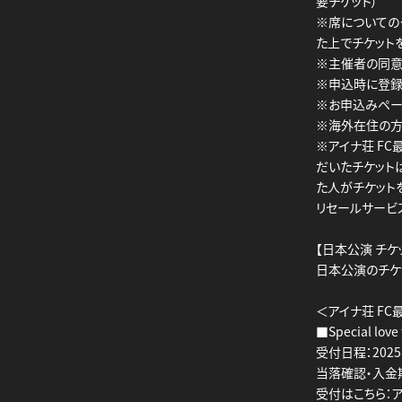
要チケット）
※席についての
た上でチケット
※主催者の同意
※申込時に登録
※お申込みペー
※海外在住の方
※アイナ荘 FC
だいたチケット
た人がチケット
リセールサービ
【日本公演 チケ
日本公演のチケ
＜アイナ荘 F
■Special lov
受付日程：2025年
当落確認・入金期間
受付はこちら：アイナ荘