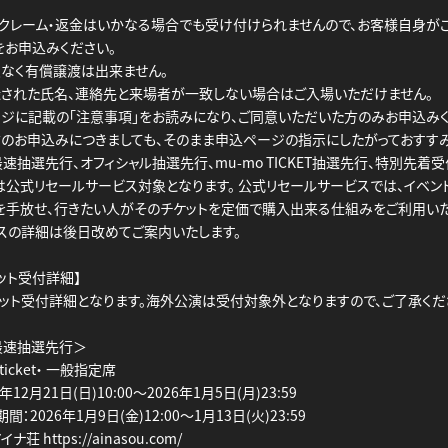
クレーム・返金はいかなる場合でも受け付けられませんので、お客様自身が
をお申込みください。
なく有償譲渡は出来ません。
された氏名、連絡先と来場者が一致しない場合はご入場いただけません。
ジに記載の「注意事項」をお読みになり、ご同意いただいた方のみお申込みく
のお申込みにつきましても、そのまま申込ページの指示にしたがっておすすみ
最速抽選先行、オフィシャル抽選先行、mu-mo TICKET抽選先行、特別先着
は公式リセールサービス対象となります。 公式リセールサービスでは、イベン
を手放せ、行きたい人がそのチケットを定価で購入出来る仕組みをご利用いた
スの詳細は後日改めてご案内いたします。
ット受付詳細】
ット受付詳細となります。海外公演は受付対象外となりますので、ご了承くだ
C最速抽選先行＞
e ticket・ 一般指定席
12月21日(日)10:00～2026年1月5日(月)23:59
：2026年1月9日(金)12:00～1月13日(火)23:59
 https://ainasou.com/