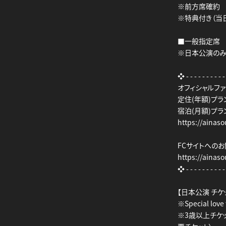
※前方席確約
※特典付き（当
■一般指定席 ¥9
※日本公演のみ
❖ - - - - - - - - - 
オフィシャルファ
定住(年額)プラ
宿泊(月額)プラン
https://aina
FCサイトへの
https://ainas
❖ - - - - - - - - - 
【日本公演 チ
※Special 
※3歳以上チケ