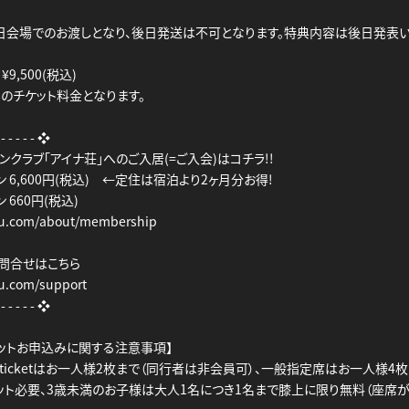
日会場でのお渡しとなり、後日発送は不可となります。特典内容は後日発表い
,500(税込)
のチケット料金となります。
- - - - - - ❖
ンクラブ「アイナ荘」へのご入居(=ご入会)はコチラ!!
ン 6,600円(税込) ←定住は宿泊より2ヶ月分お得!
 660円(税込)
sou.com/about/membership
お問合せはこちら
ou.com/support
- - - - - - ❖
ケットお申込みに関する注意事項】
love ticketはお一人様2枚まで（同行者は非会員可）、一般指定席はお一人様4
ット必要、3歳未満のお子様は大人1名につき1名まで膝上に限り無料（座席