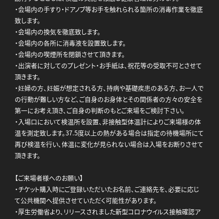
・会場内の手すり・ドアノブ等お手を触れられる箇所の消毒作業を徹底
致します。
・会場内の換気を徹底致します。
・会場内の各所に消毒液を設置致します。
・会場内の喫煙所を閉鎖させて頂きます。
・出演者に対してのプレゼント・お手紙は、祝花等の受取不可とさせて
頂きます。
・妊婦の方、妊娠が想定される方、持病や基礎疾患のある方、お一人で
の行動が難しい方など、ご自身のお身体とその関係者の方々の安全を
第一にお考え頂き、ご自身の判断のもとご来場をご検討下さい。
・入場口において検温所を設置、非接触型体温計によりご来場様の体
温を測定致します。37.5度以上の熱がある場合は指定の待機場所にて
再び検温を行い、体温に変化が見られない場合は入場をお断りさせて
頂きます。
【ご来場者様へのお願い】
・チケット購入時にご登録いただいたお名前、ご連絡先を、必要に応じ
て公共機関へ提供させていただく可能性があります。
・厚生労働省より、リリースされました新型コロナウイルス接触確認ア