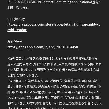
プリ（COCOA) COVID-19 Contact-Confirming Applicationの登録を
お願い致します。
Google Play
https://play.google.com/store/apps/details?id=jp.go.mhlw.c
ovid19radar
App Store
https://apps.apple.com/jp/app/id1516764458
・新型コロナウイルス感染症陽性とされた方との濃厚接触がある方、
過去２週間以内に政府から入国制限、入国後の観察期間を必要とされ
ている国・地域への訪問歴及び当該在住者との濃厚接触がある方は
ご来場をお控え下さい。
・37.5度以上の熱がある方、咳、呼吸困難、全身倦怠感、咽頭痛、⿐汁・
⿐閉、味覚・嗅覚障害、眼の痛みや結膜の充⾎、頭痛、関節・筋⾁痛、下
痢、嘔気・嘔吐のような症状のある方は、ご来場をお控え下さい。また、
アルコールの摂取は体温上昇の可能性がございます。来場前の飲酒は
お控え下さい。いずれの場合でも、37.5度以上の熱のある場合には、入
場をお断りさせて頂きます旨、ご了承下さい。