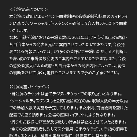
＜公演実施について＞
本公演は 政府によるイベント開催制限の段階的緩和措置のガイドライ
ンに基づき、ソーシャルディスタンスを確保し収容人数50%以下で開催
いたします。
なお、当該公演における来場者数は、2021年1月7日（木）時点の政府・
各自治体からの発表を元にご案内させていただいております。今後発
表される情報によっては、より多くの皆様にご来場いただけると判断し
た際、改めて来場者数変更のご案内をさせていただきます。また、今後
の感染者拡大による政府・各自治体からの発表内容によっては、開催
の判断をさせて頂く可能性もございますので予めご了承ください。
【公演実施ガイドライン】
・当公演のチケットは全てデジタルチケットでの取り扱いとなります。
・ソーシャルディスタンス（社会的距離）確保の為、収容人数の半分以内
での参加人数で実施を予定しております。また原則、前後間隔を空けた
配置でお座り頂きます。会場の座席レイアウトにより異なります。
・周りのお客様に弊害が及ぶ激しい行為は禁止とさせていただきます。
・全ての公演関係者に対しマスク着用、こまめな手洗い、手指の消毒を
励行するとともに、検温の実施を徹底し健康管理に努めます。