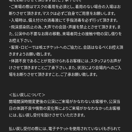
・ご来場の際はマスクの着用を必須とし、着用のない場合の入場はお
断りさせて頂きます。マスクは必ずご自身でご用意をお願いします。
・入場時は、備え付けの消毒液にて手指消毒を必ず行って頂きます。
・飛沫感染防止の為、大声での会話・声援を禁止とさせて頂きます。ま
た、公演中の不要なお席の移動、来場者同士の接触や物の貸し借りを
お控え下さい。
・客席・ロビーでは咳エチケットへのご協力と、会話はなるべくお控え頂
きますようお願い致します。
・体調不良であることが見受けられるお客様には、スタッフよりお声が
けさせて頂きますことご了承下さい。また、状況により会場内へのご入
場をお断りさせて頂きますこと、ご了承お願い致します。
＜払い戻しについて＞
開場開演時間変更後の公演にご来場がかなわないお客様や、公演当
日の体調不良や情勢の変化等によりご来場がかなわなかったお客様
には、払い戻し受付を設けさせていただきます。
払い戻し受付の際には、電子チケットを使用されていない(もぎられて