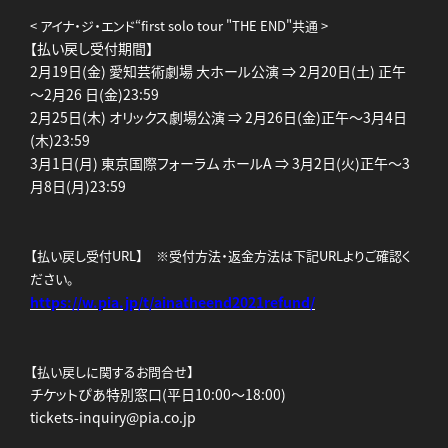
< アイナ・ジ・エンド“first solo tour "THE END"共通 >
【払い戻し受付期間】
2月19日(金) 愛知芸術劇場 大ホール公演 ⇒ 2月20日(土) 正午
～2月26 日(金)23:59
2月25日(木) オリックス劇場公演 ⇒ 2月26日(金)正午～3月4日
(木)23:59
3月1日(月) 東京国際フォーラム ホールA ⇒ 3月2日(火)正午～3
月8日(月)23:59
【払い戻し受付URL】 ※受付方法・返金方法は下記URLよりご確認く
ださい。
https://w.pia.jp/t/ainatheend2021refund/
【払い戻しに関するお問合せ】
チケットぴあ特別窓口(平日10:00～18:00)
tickets-inquiry@pia.co.jp