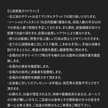
【公演実施ガイドライン】
・当公演のチケットは全てデジタルチケットでの取り扱いとなります。
・ソーシャルディスタンス（社会的距離）確保の為、収容人数の半分以内
での参加人数で実施を予定しております。また原則、前後間隔を空けた
配置でお座り頂きます。会場の座席レイアウトにより異なります。
・周りのお客様に弊害が及ぶ激しい行為は禁止とさせていただきます。
・全ての公演関係者に対しマスク着用、こまめな手洗い、手指の消毒を
励行するとともに、検温の実施を徹底し健康管理に努めます。
・会場内の手すり・ドアノブ等お手を触れられる箇所の消毒作業を徹底
致します。
・会場内の換気を徹底致します。
・会場内の各所に消毒液を設置致します。
・会場内の喫煙所を閉鎖させて頂きます。
・出演者に対してのプレゼント・お手紙は、祝花等の受取不可とさせて
頂きます。
・妊婦の方、妊娠が想定される方、持病や基礎疾患のある方、お一人で
の行動が難しい方など、ご自身のお身体とその関係者の方々の安全を
第一にお考え頂き、ご自身の判断のもとご来場をご検討下さい。