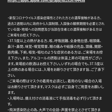
https://apps.apple.com/jp/app/id1516764458
・新型コロナウイルス感染症陽性とされた方との濃厚接触がある方、
過去２週間以内に政府から入国制限、入国後の観察期間を必要とされ
ている国・地域への訪問歴及び当該在住者との濃厚接触がある方は
ご来場をお控え下さい。
・37.5度以上の熱がある方、咳、呼吸困難、全身倦怠感、咽頭痛、
⿐汁・⿐閉、味覚・嗅覚障害、眼の痛みや結膜の充⾎、頭痛、関節・
筋⾁痛、下痢、嘔気・嘔吐のような症状のある方は、ご来場をお控
え下さい。また、アルコールの摂取は体温上昇の可能性がござい
ます。来場前の飲酒はお控え下さい。いずれの場合でも、37.5度以
上の熱のある場合には、入場をお断りさせて頂きます旨、ご了承下
さい。
・ご来場の際はマスクの着用を必須とし、着用のない場合の入場
はお断りさせて頂きます。マスクは必ずご自身でご用意をお願いし
ます。
・入場時は、備え付けの消毒液にて手指消毒を必ず行って頂きま
す。
・飛沫感染防止の為、大声での会話・声援を禁止とさせて頂きま