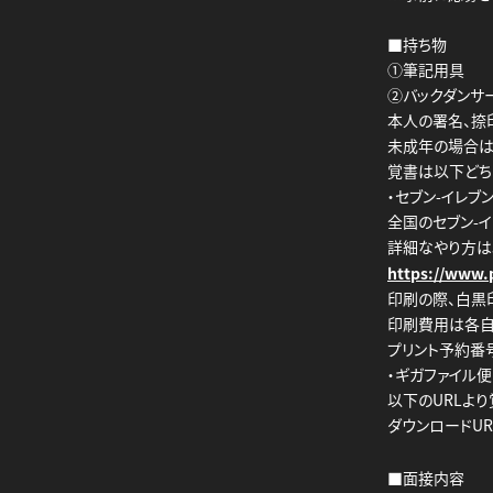
■持ち物
①筆記用具
②バックダンサ
本人の署名、捺
未成年の場合は
覚書は以下どち
・セブン-イレブ
全国のセブン-
詳細なやり方は
https://www.p
印刷の際、白黒
印刷費用は各自
プリント予約番号：
・ギガファイル便
以下のURLよ
ダウンロードUR
■面接内容