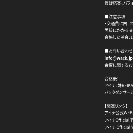
質疑応答、パフ
■注意事項
・交通費に関し
面接にかかる交
合格した場合、
■お問い合わせ
info@wack.jp
合否に関するお
合格後：
アイナ、妹REI
バックダンサーとし
【関連リンク】
アイナ公式WEB
アイナOfficial T
アイナ Official 