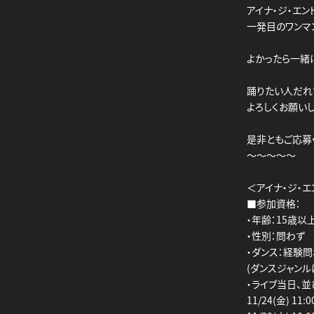
アイナ・ジ・エ
一発目のワンマ
よかったら一緒
踊りたい人だれで
よろしくお願いし
是非ともご応募
～～～～～
＜アイナ・ジ・
■参加資格：
・年齢：15歳以
・性別：問わず
・ダンス：経験
(ダンスジャンル
・ライブ当日、
11/24(金) 11:0