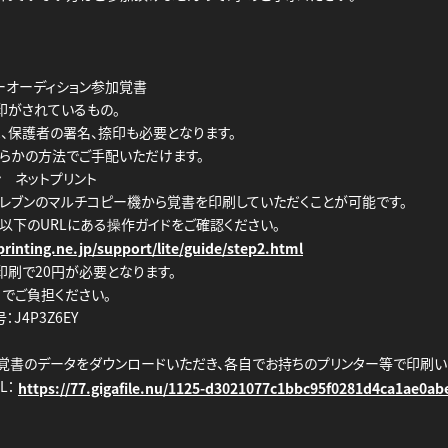
ーオーディション参加覚書
印がされているもの。
、保護者の署名、捺印も必要となります。
らかの方法でご手配いただけます。
ン ネットプリント
イレブンのマルチコピー機から覚書を印刷していただくことが可能です。
以下のURLにある操作ガイドをご確認ください。
rinting.ne.jp/support/lite/guide/step2.html
印刷で20円が必要となります。
でご負担ください。
J4P3Z6EY
り覚書のデータをダウンロードいただき、各自でお持ちのプリンター等で印刷い
L：
https://77.gigafile.nu/1125-d3021077c1bbc95f0281d4ca1ae0ab