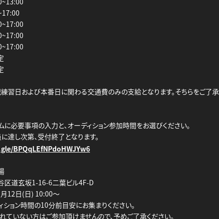
0~13:00
~17:00
0~17:00
0~17:00
0~17:00
定
定
記練習日および本番日に関わる交通費のみの支給となります。そちらをご了承
ムに必要事項の入力と、オーディション参加時間をお選びください。
員に達し次第、受付終了となります。
s.gle/BPQqLEfNPdoHWJYw6
場
区道玄坂1-16-6二葉ビル4F-D
月12日(日) 10:00～
ィション時間の10分前目安にお集まりください。
れていない方はご参加頂けませんので、予めご了承ください。