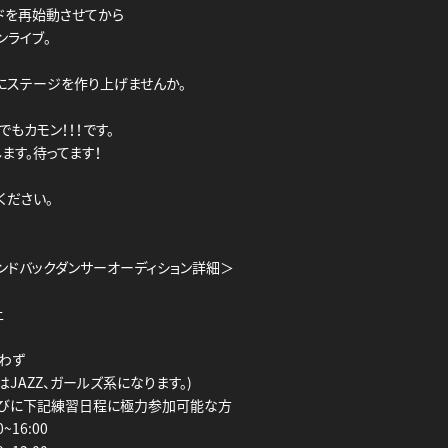
ンドを再始動させてから
ンライブ。
にステージを作り上げませんか。
もカモン！！！です。
ます。待ってます！
ください。
エンドバックダンサーオーディション詳細＞
上
問わず
はJAZZ、ガールズ系になります。)
並びに下記練習日程に極力参加可能な方
0~16:00