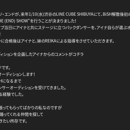
・エンドが、来年1/10(水)渋谷のLINE CUBE SHIBUYAにて、BiSH解散後
 THE (END) SHOW"を行うことが決まりました！
イブ当日にアイナと共にステージに立つバックダンサーを、アイナ自らが選ぶオ
！
に合格後はアイナと、妹のREIKAによる指導をさせていただきます。
ディションを企画したアイナからのコメントがコチラ
ドです。
オーディションします！
SHになるまで
ンサーオーディションを受けてきました。
る経験でした。
張ってもらってばかりの私なのですが
踊ってくれる仲間を探して
きたい所存です。