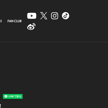
S
FAN CLUB
！