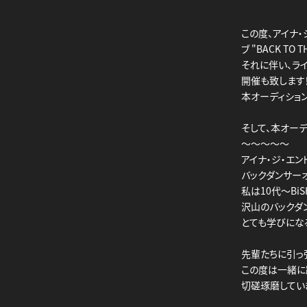
この度、アイナ・ジ
ブ "BACK TO
それに伴い、ラ
開催も致します
本オーディション
そして、本オー
～～～～～
アイナ・ジ・エン
バックダンサー
私は10代～Bi
沢山のバックダ
とても学びにな
先輩たちに引っ
この度は一緒に
切磋琢磨してい