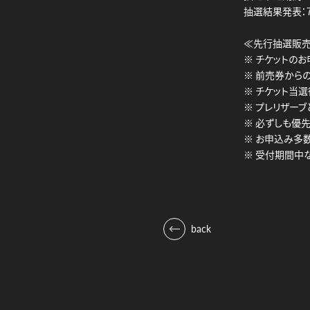
抽選結果発表：7月
≪先行抽選販
※ チケットのお
※ 前売券から
※ チケット当
※ プレリザー
※ 必ずしも優
※ お申込み多
※ 受付期間中
back