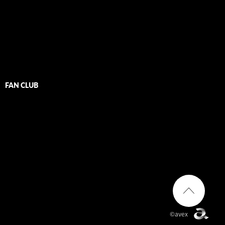
FAN CLUB
©avex