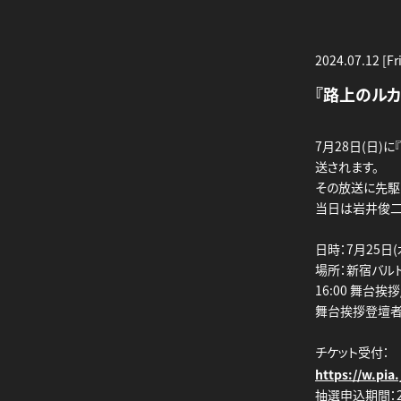
2024.07.12 [Fri
『路上のルカ
7月28日(日)
送されます。
その放送に先駆け
当日は岩井俊二
日時：7月25日(
場所：新宿バルト
16:00 舞台挨
舞台挨拶登壇者
チケット受付：
https://w.pia.
抽選申込期間：202