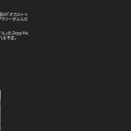
品の「オカルト×
ブラリーがふんだ
の Zepp Ha
される予定。