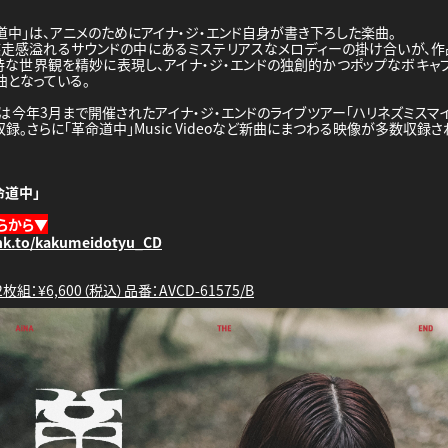
道中」は、アニメのためにアイナ・ジ・エンド自身が書き下ろした楽曲。
走感溢れるサウンドの中にあるミステリアスなメロディーの掛け合いが、作
特な世界観を精妙に表現し、アイナ・ジ・エンドの独創的かつポップなボキャ
曲となっている。
ayには今年3月まで開催されたアイナ・ジ・エンドのライブツアー「ハリネズミスマイル」
収録。さらに「革命道中」Music Videoなど新曲にまつわる映像が多数収録
】
革命道中」
らから▼
lnk.to/kakumeidotyu_CD
 2枚組：¥6,600（税込）品番：AVCD-61575/B