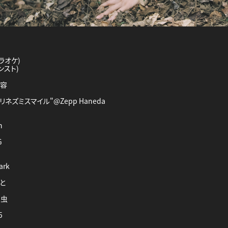
ラオケ)
ンスト)
内容
 "ハリネズミスマイル"@Zepp Haneda
n
G
ark
けと
き虫
5