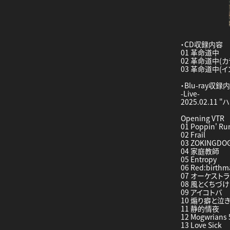
・CD収録内容
01 革命道中
02 革命道中(カ
03 革命道中(イ
・Blu-ray収録
-Live-
2025.02.11
Opening VTR
01 Poppin' Ru
02 Frail
03 ZOKINGDO
04 家庭教師
05 Entropy
06 Red:birthm
07 オーケストラ
08 風とくちづ
09 アイコトバ
10 煽り癖と泣
11 静的情夜
12 Mogwrians 
13 Love Sick