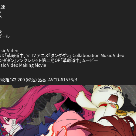
友達
s
S
夜
ガール
ic Video
 END「革命道中」× TV アニメ『ダンダダン』 Collaboration Music Video
『ダンダダン』ノンクレジット第二期OP「革命道中」ムービー
c Video Making Movie
 2枚組：¥2,200（税込）品番：AVCD-61576/B