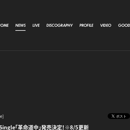
HOME
NEWS
LIVE
DISCOGRAPHY
PROFILE
VIDEO
GOOD
e]
st Single「革命道中」発売決定！※8/5更新