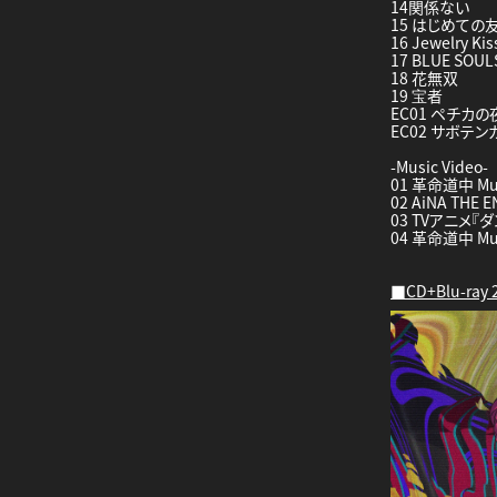
14関係ない
15 はじめての
16 Jewelry Kis
17 BLUE SOUL
18 花無双
19 宝者
EC01 ペチカの
EC02 サボテン
-Music Video-
01 革命道中 Mus
02 AiNA THE
03 TVアニメ
04 革命道中 Musi
■CD+Blu-ray