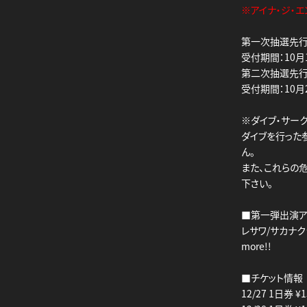
※アイナ・ジ・エ
第一次抽選先
受付期間：10月15
第二次抽選先
受付期間：10月29
※ダイブ・サー
ダイブを行った
ん。
また、これらの
下さい。
■第一弾出演アーテ
レサワ/サカナクション
more!!
■チケット情報
12/27 1日券 ¥1