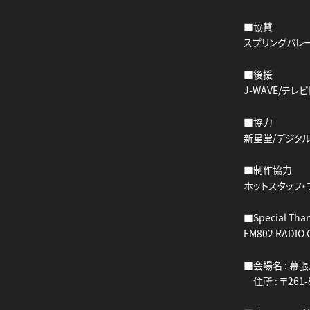
■協賛
スプリングバレ
■後援
J-WAVE/テレ
■協力
新星堂/デジタ
■制作協力
ホットスタッフ・
■Special Tha
FM802 RADIO 
■会場名 : 幕
住所 : 〒26