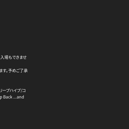
再入場もできませ
ます。予めご了承
クリープハイプ/コ
ack ...and