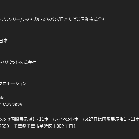
ーブルワリー/レッドブル・ジャパン/日本たばこ産業株式会社
ビ日本
ルハリウッド株式会社
プロモーション
nks
CRAZY 2025
張メッセ国際展示場1～11ホール・イベントホール(27日は国際展示場1～11
1-8550 千葉県千葉市美浜区中瀬２丁目１