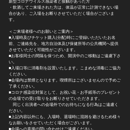
新型コロナウイルス感染者と接触があった方
・飲酒してご来場された方は、体温が正常に計測できない場
合があり、ご入場をお断りさせていただく場合がございま
す。
＜ご来場者様へのお願いとご案内＞
■入場時及びチケット購入(分配)時にご登録いただいたお名
前、ご連絡先を、地方自治体及び保健所等の公共機関へ提供
させていただく可能性がございます。
■お客様同士の間隔を保つため、開演中のご移動はご遠慮下さ
い。
■入場口等に消毒剤を設置いたします。こまめな消毒にご協力
ください。
■会場内は禁煙となります。喫煙所はございませんので予めご
了承ください。
■コロナ感染症対策として、お祝い花・お手紙等のプレゼント
の会場での受け取りをお断りさせていただきます。
同じく出演者への会場外でのお待ちになる行為はご遠慮く
ださい。
■上記内容以外にも、入場時、退場時に混雑を避けるため様々
なお願いをさせていただく場合がございます。
■会場への直接の問い合わせはご遠慮ください。