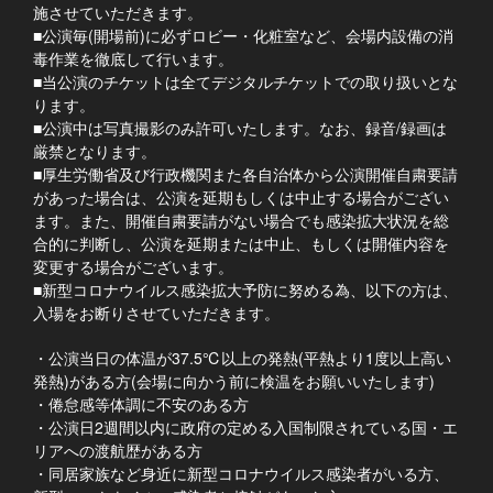
施させていただきます。
■公演毎(開場前)に必ずロビー・化粧室など、会場内設備の消
毒作業を徹底して行います。
■当公演のチケットは全てデジタルチケットでの取り扱いとな
ります。
■公演中は写真撮影のみ許可いたします。なお、録音/録画は
厳禁となります。
■厚生労働省及び行政機関また各自治体から公演開催自粛要請
があった場合は、公演を延期もしくは中止する場合がござい
ます。また、開催自粛要請がない場合でも感染拡大状況を総
合的に判断し、公演を延期または中止、もしくは開催内容を
変更する場合がございます。
■新型コロナウイルス感染拡大予防に努める為、以下の方は、
入場をお断りさせていただきます。
・公演当日の体温が37.5℃以上の発熱(平熱より1度以上高い
発熱)がある方(会場に向かう前に検温をお願いいたします)
・倦怠感等体調に不安のある方
・公演日2週間以内に政府の定める入国制限されている国・エ
リアへの渡航歴がある方
・同居家族など身近に新型コロナウイルス感染者がいる方、