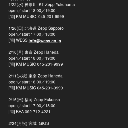
1/22(水) 神奈川 KT Zepp Yokohama
open／start 18:00／19:00
[問] KM MUSIC 045-201-9999
1/26(日) 北海道 Zepp Sapporo
open／start 17:00／18:00
[問] WESS
info@wess.co.jp
2/10(月) 東京 Zepp Haneda
open／start 18:00／19:00
[問] KM MUSIC 045-201-9999
2/11(火祝) 東京 Zepp Haneda
open／start 18:00／19:00
[問] KM MUSIC 045-201-9999
2/16(日) 福岡 Zepp Fukuoka
open／start 17:00／18:00
[問] BEA 092-712-4221
2/24(月祝) 宮城 GIGS