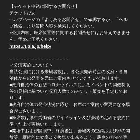
【チケット申込に関するお問合せ】
チケットぴあ
ヘルプページの「よくあるお問合せ」で確認するか、「ヘル
プ検索」より質問内容を検索してください。
※公演内容、座席位置等に関するお問合せにはお答えできませ
ん。予めご了承ください。
https://t.pia.jp/help/
---------------------------------------
＜公演実施について＞
当該公演における来場者数は、各公演発表時点の政府・各自
治体からの発表を元にご案内させていただいております。
■政府自治体の新型コロナウイルスによるイベントの開催制限
等の見解に基づいた収容人数でのチケット販売を予定してお
ります。
■政府自治体の発令状況に応じ、お席のご案内が変更になる場
合がございます。
■座席数は厚生労働省のガイドライン及び会場の定める規約に
準じた上で実施いたします。
■開場中および開演中、終演後は、会場内の空調および扉の開
放等、継続的に効率よく換気が出来るよう、最良の方法で実