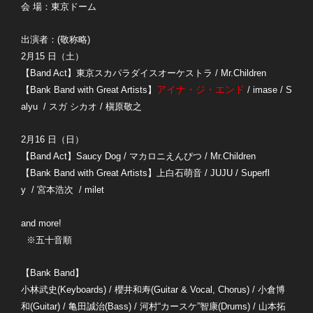
会 場：東京ドーム
出演者：(敬称略)
2月15 日（土）
【Band Act】東京スカパラダイスオーケストラ / Mr.Children
アイナ・ジ・エンド
【Bank Band with Great Artists】
/ imase / S
alyu / スガ シカオ / 槇原敬之
2月16 日（日）
【Band Act】Saucy Dog / マカロニえんぴつ / Mr.Children
【Bank Band with Great Artists】上白石萌音 / JUJU / Superfl
y / 宮本浩次 / milet
and more!
※五十音順
【Bank Band】
小林武史(Keyboards) / 櫻井和寿(Guitar & Vocal, Chorus) / 小倉博
和(Guitar) / 亀田誠治(Bass) / 河村“カースケ”智康(Drums) / 山本拓